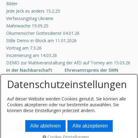
Bilder
Jede Jeck es anders 15.2.25
Verfassungstag Ukraine
Mahnwache 19.09.25
Ökumensicher Gottesdienst 04.01.26
Stille Demo in Block am 11.01.2026
Vortrag am 7.3.26
Inszenierung am 14.03.26
DEMO zur Wahlveranstaltung der AfD auf Torney am 15.03.26
In der Nachbarschaft
Ehrenamtspreis der SWN
Steckbriefe unsere Mitstreiter
Datenschutzeinstellungen
Unsere Sponsoren
Kontakt
Impressum
Datenschutzerklärung
Auf dieser Website werden Cookies genutzt. Sie können alle
Bündnis für Demokratie und Toleranz Neuwied
Cookies akzeptieren oder nur bestimmte auswählen. Sie
Startseite
können diese Einstellungen jederzeit ändern.
Kontakt
Impressum
Alle ablehnen
Alle akzeptieren
Cookie-Einstellungen