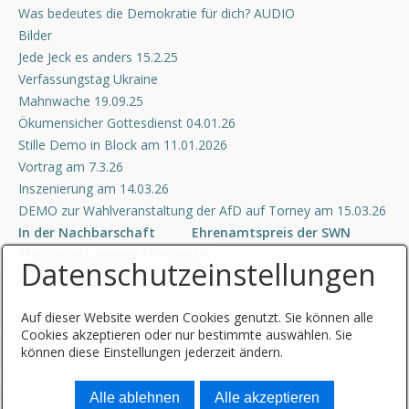
Was bedeutes die Demokratie für dich? AUDIO
Bilder
Jede Jeck es anders 15.2.25
Verfassungstag Ukraine
Mahnwache 19.09.25
Ökumensicher Gottesdienst 04.01.26
Stille Demo in Block am 11.01.2026
Vortrag am 7.3.26
Inszenierung am 14.03.26
DEMO zur Wahlveranstaltung der AfD auf Torney am 15.03.26
In der Nachbarschaft
Ehrenamtspreis der SWN
Steckbriefe unsere Mitstreiter
Datenschutzeinstellungen
Unsere Sponsoren
Kontakt
Impressum
Datenschutzerklärung
Auf dieser Website werden Cookies genutzt. Sie können alle
Bündnis für Demokratie und Toleranz Neuwied
Cookies akzeptieren oder nur bestimmte auswählen. Sie
Startseite
können diese Einstellungen jederzeit ändern.
Kontakt
Impressum
Alle ablehnen
Alle akzeptieren