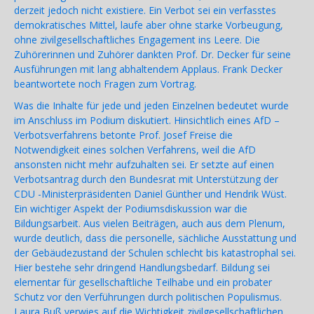
derzeit jedoch nicht existiere. Ein Verbot sei ein verfasstes
demokratisches Mittel, laufe aber ohne starke Vorbeugung,
ohne zivilgesellschaftliches Engagement ins Leere. Die
Zuhörerinnen und Zuhörer dankten Prof. Dr. Decker für seine
Ausführungen mit lang abhaltendem Applaus. Frank Decker
beantwortete noch Fragen zum Vortrag.
Was die Inhalte für jede und jeden Einzelnen bedeutet wurde
im Anschluss im Podium diskutiert. Hinsichtlich eines AfD –
Verbotsverfahrens betonte Prof. Josef Freise die
Notwendigkeit eines solchen Verfahrens, weil die AfD
ansonsten nicht mehr aufzuhalten sei. Er setzte auf einen
Verbotsantrag durch den Bundesrat mit Unterstützung der
CDU -Ministerpräsidenten Daniel Günther und Hendrik Wüst.
Ein wichtiger Aspekt der Podiumsdiskussion war die
Bildungsarbeit. Aus vielen Beiträgen, auch aus dem Plenum,
wurde deutlich, dass die personelle, sächliche Ausstattung und
der Gebäudezustand der Schulen schlecht bis katastrophal sei.
Hier bestehe sehr dringend Handlungsbedarf. Bildung sei
elementar für gesellschaftliche Teilhabe und ein probater
Schutz vor den Verführungen durch politischen Populismus.
Laura Buß verwies auf die Wichtigkeit zivilgesellschaftlichen