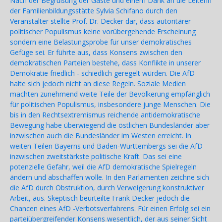
Nach der Begrüßung der Gäste und einem Dank an die Leiterin
der Familienbildungsstätte Sylvia Schifano durch den
Veranstalter stellte Prof. Dr. Decker dar, dass autoritärer
politischer Populismus keine vorübergehende Erscheinung
sondern eine Belastungsprobe für unser demokratisches
Gefüge sei. Er führte aus, dass Konsens zwischen den
demokratischen Parteien bestehe, dass Konflikte in unserer
Demokratie friedlich - schiedlich geregelt würden. Die AfD
halte sich jedoch nicht an diese Regeln. Soziale Medien
machten zunehmend weite Teile der Bevölkerung empfänglich
für politischen Populismus, insbesondere junge Menschen. Die
bis in den Rechtsextremismus reichende antidemokratische
Bewegung habe überwiegend die östlichen Bundesländer aber
inzwischen auch die Bundesländer im Westen erreicht. In
weiten Teilen Bayerns und Baden-Württembergs sei die AfD
inzwischen zweitstärkste politische Kraft. Das sei eine
potenzielle Gefahr, weil die AfD demokratische Spielregeln
ändern und abschaffen wolle. In den Parlamenten zeichne sich
die AfD durch Obstruktion, durch Verweigerung konstruktiver
Arbeit, aus. Skeptisch beurteilte Frank Decker jedoch die
Chancen eines AfD -Verbotsverfahrens. Für einen Erfolg sei ein
parteiübergreifender Konsens wesentlich, der aus seiner Sicht